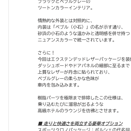
ブラックとペブルグレーの
ツートンカラーインテリア。
情熱的な外装とは対照的に、
内装は「ペブル（小石）」の名が示す通り、
砂浜の小石のような温かみと透明感を併せ持つ
ニュアンスカラーで統一されています。
​さらに！
今回はエクステンデッドレザーパッケージを装
ダッシュボードやドアパネルの細部に至るまで
上質なレザーが丹念に貼られており、
ペブルグレーの柔らかな色味が
車内を包み込みます。
樹脂パーツを極限まで排除したこの仕様は、
乗り込むたびに溜息が出るような
高級ホテルのラウンジを彷彿とさせます。
■ 走りと快適さを両立する豪華オプション
​スポーツクロノパッケージ：ポルシェの代名詞