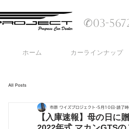
✆03-5672
ホーム
カーラインナップ
All Posts
市原 ワイズプロジェクト
5月10日
読了時
​【入庫速報】母の日に
2022年式 マカンGTS