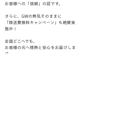
お客様への「信頼」の証です。
​さらに、GWの熱気そのままに
「陸送費無料キャンペーン」も絶賛実
施中！
全国どこへでも、
お客様の元へ情熱と安心をお届けしま
す。
​マカンGTSと共に、
最高の思い出作りをここから始めませ
んか？
お問い合わせは、ワイズプロジェクト
まで。
📞0356722020
カーセンサーネット