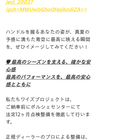
ject_2002?
igsh=MWUwbGhoOHpjbndiZA==
​ハンドルを握るあなたの姿が、真夏の
予感に満ちた青空に最高に映える瞬間
を、ぜひイメージしてみてください！
​🛡️ 最高のシーズンを支える、確かな安
心感
​最高のパフォーマンスを、最高の安心
感とともに
​私たちワイズプロジェクトは、
ご納車前にポルシェセンターにて
法定12ヶ月点検整備を徹底して行いま
す。
正規ディーラーのプロによる整備は、