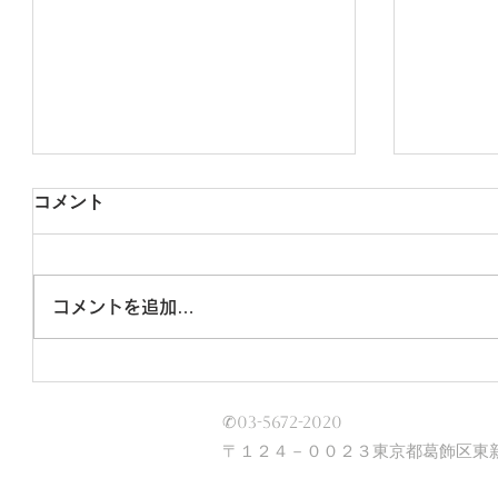
コメント
コメントを追加…
猛暑の夏こそ実感するクルマ
なぜ今
の価値。家族も大喜び！「ポ
「991
✆03-5672-2020
ルシェ マカン GTS」の空間
自然吸
〒１２４－００２３東京都葛飾区東新
美
クロノ