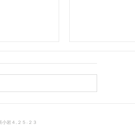
、ポルシェ好きは
この1台で遊びもレジャ
前期型」を選ぶのか？
極める魔法の相棒！マ
気サウンドとスポーツ
GTS！
小岩４₋２５−２３
パッケージの魅力