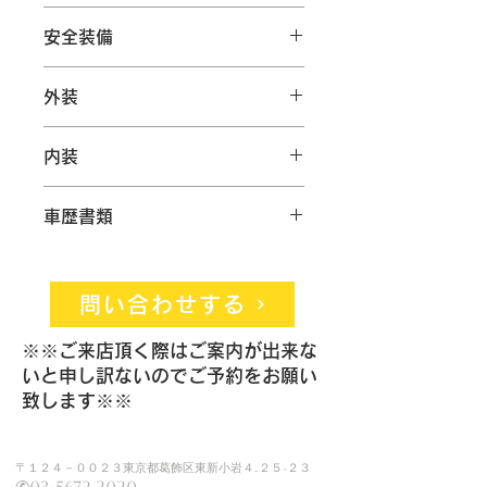
□レザーインテリア『サドルブラウ
■スポーツデザインサイドスカート
●Fドラレコ
ン』
走行距離
43200km
■ティンテッドLEDテールライト
安全装備
●オービスレーダー
□スポーツデザインPKG（ハイグロス
■エアアウトレットトリム（ハイグロ
ブラック）
車検
令和8年9月
スブラック塗装）
エアコ
エアバ
パワーステ
□パノラマルーフシステム
外装
■カラークレストホイールセンターキ
ン
ック
アリング
□マトリックスLEDヘッドライト
ボディカラー
クレヨン
ャップ
（PDLS Plus含む）
■TPM（タイヤプレッシャー モニタ
エアサ
社外マフラ
4WD
内装
〇
〇
〇
□リアアクスルステアリング（パワス
内装色
ブラウン
ーリングシステム）
スペン
ー
テプラス含む）
■パワーリフトテールゲート
ション
パワー
ABS
ESC
□PDCC（PTV Plusを含む）
革シート
ハーフ
パワーシ
車歴書類
全長
505cm
■アダプティブクルーズ コントロー
ウィン
□コンフォートアクセス
レザー
ート
ル
〇
〇
ドウ
□ソフトクローズドア
シート
全幅
193cm
■パワーステアリングプラス
ワンオー
保証書
整備手
□プライバシーガラス
■18Way電動アダプティブスポーツ
電動リ
サンルーフ
エアロ
ナー
帳
〇
〇
〇
□21インチ エクスクルーシブデザイ
〇
〇
問い合わせする
全高
141cm
シート（メモリーパッケージを含む）
アゲー
パーツ
ンホイール
■シートヒーター(前後席)
ト
〇
〇
衝突被
レーン
パークアシ
□トラフィックジャムアシスト
シートヒ
シート
メモリー
※※ご来店頂く際はご案内が出来な
■アルカンターラルーフライニング
害軽減
アシス
スト
□レーンチェンジアシスト
ーター
エアコ
ナビ
いと申し訳ないのでご予約をお願い
■BOSEサラウンドサウンドシステム
〇
〇
記録簿
取扱説
スペア
システ
ト
□ナイトアシスト
ン
致します※※
生
ドイツ
■PCMナビゲーション
明書
キー
ム
□ヘッドアップディスプレイ
産
■サラウンドビューカメラ付きパーク
フルエ
リフトアッ
ローダ
□4ゾーンクライメートコントロール
〇
〇
〇
国
アシスト
アロ
プ
ウン
〇
〇
〇
〇
〇
〒１２４－００２３東京都葛飾区東新小岩４₋２５−２３
■ETC2.0
□イオナイザー
HDDナビ
DVD
CD