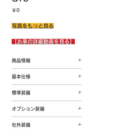
価
￥0
格
写真をもっと見る
【お車の詳細動画を見る】
商品情報
オプション豊富なパナメーラGTSが入
基本仕様
庫致しました！！
初年度登録
令和1年9月
標準装備
ハンドル
右
■スポーツクロノパッケージ
オプション装備
■アダプティブエアサスペンション
輸入経路
ディーラー
（PASMを含む）
□スペシャルボディカラー『クレヨ
■スポーツエグゾーストシステム
社外装備
ン』
修復歴
なし
■スポーツデザインパッケージ