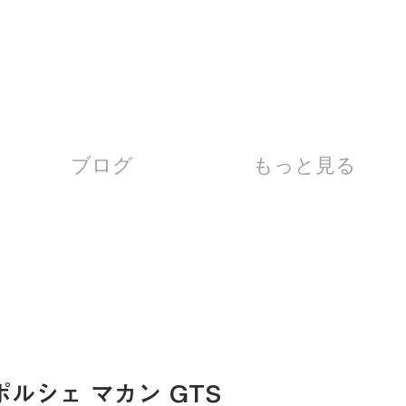
ブログ
もっと見る
ポルシェ マカン GTS